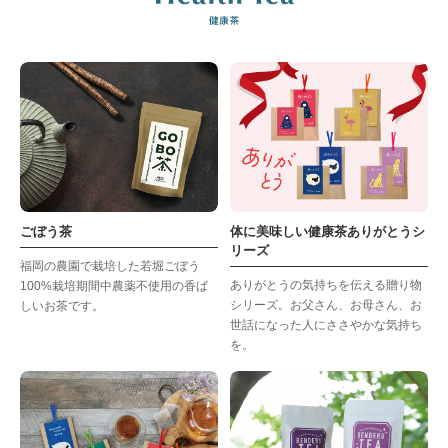
ごぼう茶
体に美味しい健康茶ありがとうシ
リーズ
福岡の農園で栽培した若堀ごぼう
ありがとうの気持ちを伝える贈り物
100%栽培期間中農薬不使用の香ば
シリーズ。お父さん、お母さん、お
しいお茶です。
世話になった人にささやかな気持ち
を。