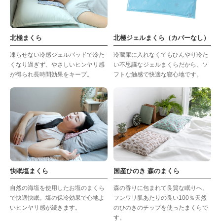
北極まくら
北極ジェルまくら（カバーなし）
凍らせない冷感ジェルパッドで冷た
冷蔵庫に入れなくてもひんやり冷た
くなり過ぎず、やさしいヒンヤリ感
い不思議なジェルまくらだから、ソ
が得られ長時間効果をキープ。
フトな触感で快適な寝心地です。
快眠塩まくら
国産ひのき 森のまくら
自然の海塩を使用したお塩のまくら
森の香りに包まれて良質な眠りへ。
で快適快眠。塩の保冷効果で心地よ
フンワリ肌あたりの良い100％天然
いヒンヤリ感が続きます。
のひのきのチップを使ったまくらで
す。