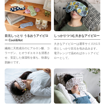
目元しっとり うるおうアイピロ
しっかりつつむ大きなアイピロー
ー Cool&Hot
大きなアイピローは通常サイズの1.5
繊維に天然成分のヒアルロン酸、コ
倍としっかり目元を包み込みます。
ラーゲン、ヒオウギエキスを浸透さ
電子レンジで温めればホットアイピ
せ、安定した保湿性を保ち、快適な
ローとして。
肌触りです。