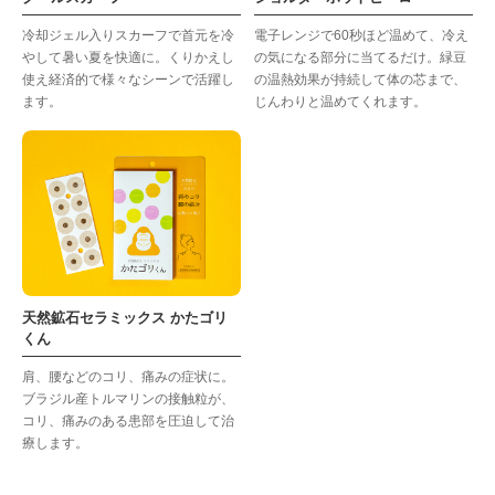
冷却ジェル入りスカーフで首元を冷
電子レンジで60秒ほど温めて、冷え
やして暑い夏を快適に。くりかえし
の気になる部分に当てるだけ。緑豆
使え経済的で様々なシーンで活躍し
の温熱効果が持続して体の芯まで、
ます。
じんわりと温めてくれます。
天然鉱石セラミックス かたゴリ
くん
肩、腰などのコリ、痛みの症状に。
ブラジル産トルマリンの接触粒が、
コリ、痛みのある患部を圧迫して治
療します。